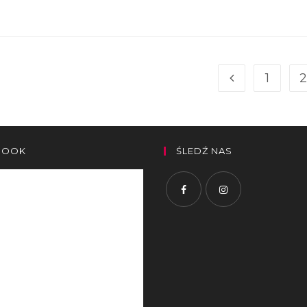
1
2
BOOK
ŚLEDŹ NAS