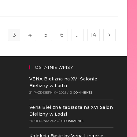
3
4
5
6
…
14
OSTATNIE WPISY
VENA Bielizna na XVI Salonie
Bielizny w Łodzi
21 PAŹDZIERNIKA 2025
/
0 COMMENTS
Vena Bielizna zaprasza na XVI Salon
Bielizny w Łodzi
20 SIERPNIA 2025
/
0 COMMENTS
Kolekcja Basic by Vena Lingerie