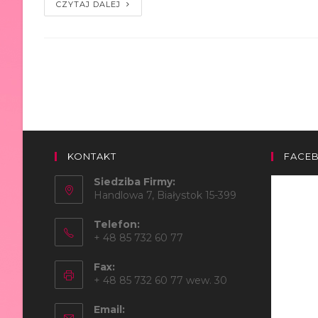
CZYTAJ DALEJ
KONTAKT
FACE
Siedziba Firmy:
Handlowa 7, Białystok 15-399
Telefon:
+ 48 85 732 60 77
Fax:
+ 48 85 732 60 77 wew. 30
Email: