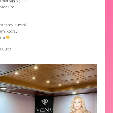
ieniają się co
 Medium,
esteśmy dumni,
im, którzy
tami
dłuuugo