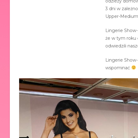
odzieży domowe
3 dni w zależ
Upper-Medium, 
Lingerie Show
że w tym roku 
odwiedzili nas
Lingerie Show
wspominać