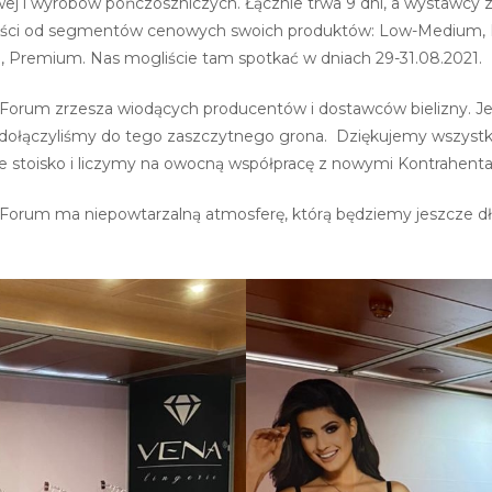
j i wyrobów pończoszniczych. Łącznie trwa 9 dni, a wystawcy zm
ności od segmentów cenowych swoich produktów: Low-Medium,
Premium. Nas mogliście tam spotkać w dniach 29-31.08.2021.
-Forum zrzesza wiodących producentów i dostawców bielizny. J
dołączyliśmy do tego zaszczytnego grona. Dziękujemy wszystk
ze stoisko i liczymy na owocną współpracę z nowymi Kontrahen
-Forum ma niepowtarzalną atmosferę, którą będziemy jeszcze 