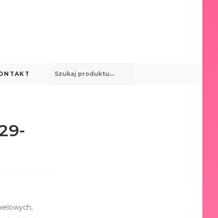
ONTAKT
29-
pielowych,